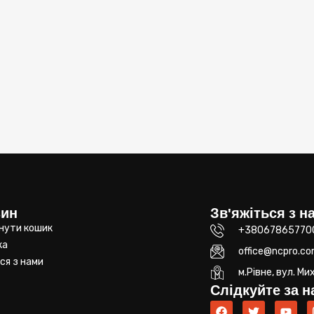
зин
Зв'яжіться з н
нути кошик
+38067865770
ка
office@ncpro.co
ся з нами
м.Рівне, вул. М
Слідкуйте за 