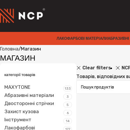
ЛАКОФАРБОВІ МАТЕРІАЛИ
АБРАЗИВНІ
Головна
Магазин
МАГАЗИН
Clear filters
NC
категорії товарів
Товарів, відповідних 
MAXYTONE
133
Абразивні матеріали
3
Двосторонні стрічки
5
Захист кузова
6
Інструмент
14
Лакофарбові
177