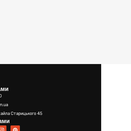
ами
0
m.ua
ихайла Старицького 45
нами