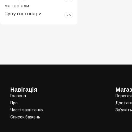
матеріали
Супутні товари
26
Навігація
Мага
Головна
Перегля
Про
Достав
Часті запитання
Зв'яжіть
Список бажань