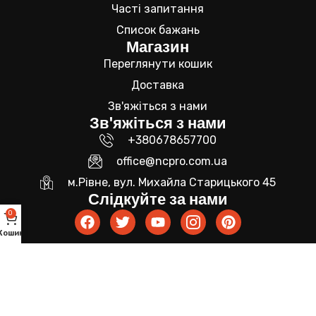
Часті запитання
Список бажань
Магазин
Переглянути кошик
Доставка
Зв'яжіться з нами
Зв'яжіться з нами
+380678657700
office@ncpro.com.ua
м.Рівне, вул. Михайла Старицького 45
Слідкуйте за нами
0
Кошик
Політика конфіденційності
Умови та положення
Copyright © 2025 NCPro. Всі права захищені.