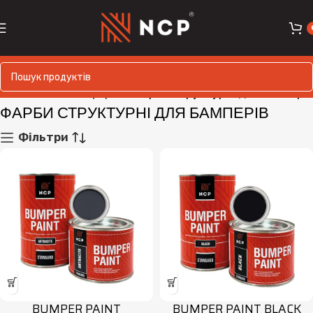
и
Автомобільна фарба
Фарби структурні для бамперів
ФАРБИ СТРУКТУРНІ ДЛЯ БАМПЕРІВ
Фільтри
BUMPER PAINT
BUMPER PAINT BLACK