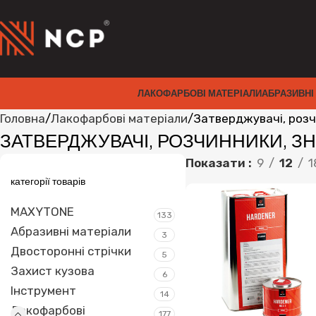
ЛАКОФАРБОВІ МАТЕРІАЛИ
АБРАЗИВНІ
Головна
Лакофарбові матеріали
Затверджувачі, роз
ЗАТВЕРДЖУВАЧІ, РОЗЧИННИКИ, З
Показати
9
12
1
категорії товарів
MAXYTONE
133
Абразивні матеріали
3
Двосторонні стрічки
5
Захист кузова
6
Інструмент
14
Лакофарбові
177