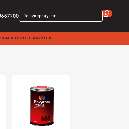
8657700
ЗОВА
ІНСТРУМЕНТ
MAXYTONE