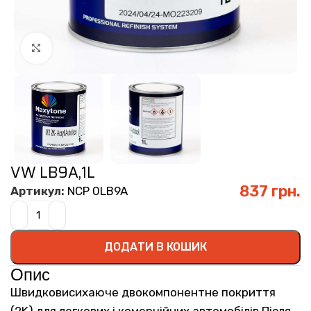
Click to enlarge
VW LB9A,1L
837
грн.
Артикул:
NCP 0LB9A
ДОДАТИ В КОШИК
Опис
Швидковисихаюче двокомпонентне покриття