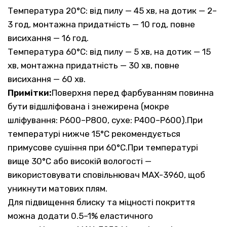
Температура 20°C: від пилу — 45 хв, на дотик — 2–
3 год, монтажна придатність — 10 год, повне
висихання — 16 год.
Температура 60°C: від пилу — 5 хв, на дотик — 15
хв, монтажна придатність — 30 хв, повне
висихання — 60 хв.
Примітки:
Поверхня перед фарбуванням повинна
бути відшліфована і знежирена (мокре
шліфування: P600–P800, сухе: P400–P600).При
температурі нижче 15°C рекомендується
примусове сушіння при 60°C.При температурі
вище 30°C або високій вологості —
використовувати сповільнювач MAX-3960, щоб
уникнути матових плям.
Для підвищення блиску та міцності покриття
можна додати 0.5–1% еластичного