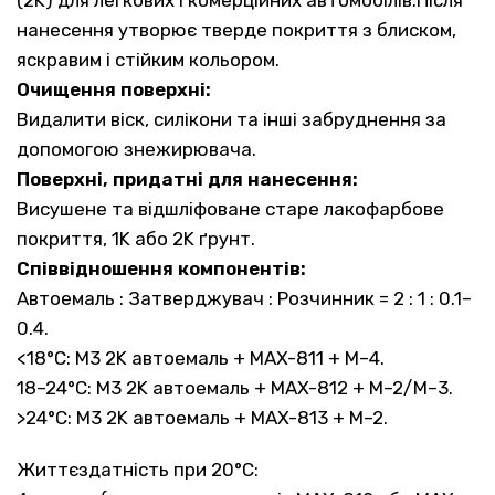
(2K) для легкових і комерційних автомобілів.Після
нанесення утворює тверде покриття з блиском,
яскравим і стійким кольором.
Очищення поверхні:
Видалити віск, силікони та інші забруднення за
допомогою знежирювача.
Поверхні, придатні для нанесення:
Висушене та відшліфоване старе лакофарбове
покриття, 1K або 2K ґрунт.
Співвідношення компонентів:
Автоемаль : Затверджувач : Розчинник = 2 : 1 : 0.1–
0.4.
<18°C: M3 2K автоемаль + MAX-811 + M–4.
18–24°C: M3 2K автоемаль + MAX-812 + M–2/M–3.
>24°C: M3 2K автоемаль + MAX-813 + M–2.
Життєздатність при 20°C: