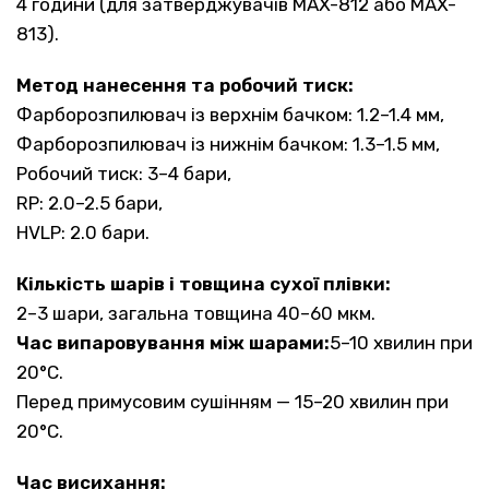
4 години (для затверджувачів MAX-812 або MAX-
813).
Метод нанесення та робочий тиск:
Фарборозпилювач із верхнім бачком: 1.2–1.4 мм,
Фарборозпилювач із нижнім бачком: 1.3–1.5 мм,
Робочий тиск: 3–4 бари,
RP: 2.0–2.5 бари,
HVLP: 2.0 бари.
Кількість шарів і товщина сухої плівки:
2–3 шари, загальна товщина 40–60 мкм.
Час випаровування між шарами:
5–10 хвилин при
20°C.
Перед примусовим сушінням — 15–20 хвилин при
20°C.
Час висихання: