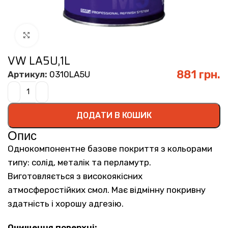
Click to enlarge
VW LA5U,1L
881
грн.
Артикул:
0310LA5U
ДОДАТИ В КОШИК
Опис
Однокомпонентне базове покриття з кольорами
типу: солід, металік та перламутр.
Виготовляється з високоякісних
атмосферостійких смол. Має відмінну покривну
здатність і хорошу адгезію.
Очищення поверхні: