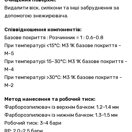
Видалити віск, силікони та інші забруднення за
допомогою знежирювача.
Співвідношення компонентів:
Базове покриття : Розчинник = 1 : 0.6–0.8
При температурі <15°C: M3 1K базове покриття –
M–5
При температурі 15–30°C: M3 1K базове покриття –
M–4
При температурі >30°C: M3 1K базове покриття –
M–2
Метод нанесення та робочий тиск:
Фарборозпилювач із верхнім бачком: 1.2–1.4 мм
Фарборозпилювач із нижнім бачком: 1.3–1.5 мм
Робочий тиск: 3–4 бари
RP: 2.0–2.5 бари