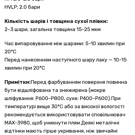
HVLP: 2.0 бари
Кількість шарів і товщина сухої плівки:
2–3 шари, загальна товщина 15–25 мкм
Час випаровування між шарами: 5–10 хвилин при
20°C
Перед нанесенням наступного шару лаку — 10–15
хвилин при 20°C
Примітки:
Перед фарбуванням поверхня повинна
бути відшліфована та знежирена (мокре
шліфування: P600–P800, сухе: P400–P600).При
температурі вище 30°C або за високої вологості
рекомендується використовувати сповільнювач
MAX-3980, щоб уникнути плям.Деякі металічні
відтінки мають гірше укривання, ніж звичайні