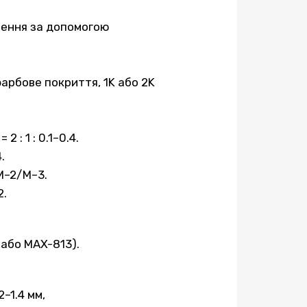
днення за допомогою
арбове покриття, 1K або 2K
 : 1 : 0.1–0.4.
.
M–2/M–3.
2.
 або MAX-813).
–1.4 мм,