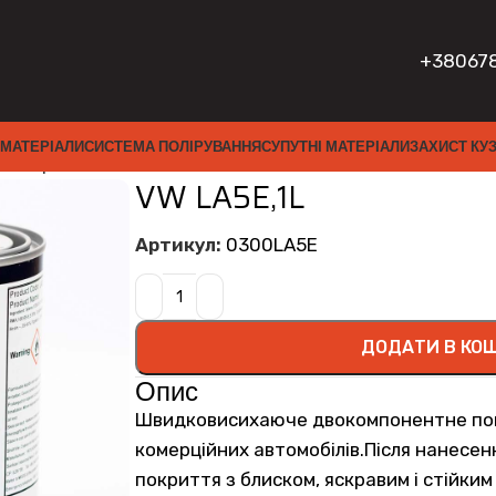
+38067
 МАТЕРІАЛИ
СИСТЕМА ПОЛІРУВАННЯ
СУПУТНІ МАТЕРІАЛИ
ЗАХИСТ КУ
ба
Акрил 2K
VW LA5E,1L
VW LA5E,1L
Артикул:
0300LA5E
ДОДАТИ В КО
Опис
Швидковисихаюче двокомпонентне покр
комерційних автомобілів.Після нанесе
покриття з блиском, яскравим і стійким