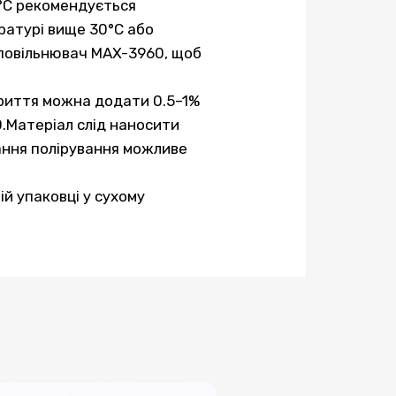
°C рекомендується
ратурі вище 30°C або
сповільнювач MAX-3960, щоб
криття можна додати 0.5–1%
.Матеріал слід наносити
хання полірування можливе
ій упаковці у сухому