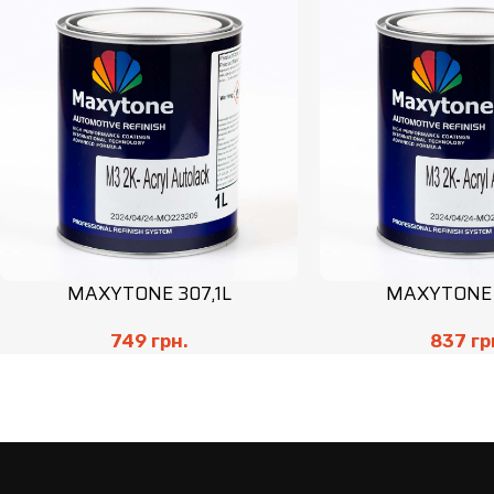
MAXYTONE 307,1L
MAXYTONE 
749
грн.
837
гр