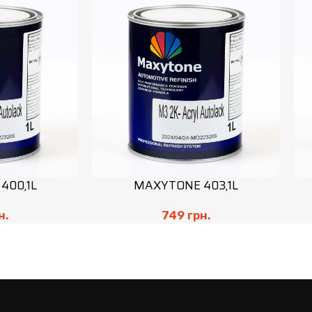
400,1L
MAXYTONE 403,1L
н.
749
грн.