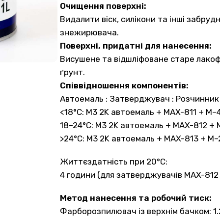
Очищення поверхні:
Видалити віск, силікони та інші забру
знежирювача.
Поверхні, придатні для нанесення:
Висушене та відшліфоване старе лакоф
ґрунт.
Співвідношення компонентів:
Автоемаль : Затверджувач : Розчинник = 2
<18°C: M3 2K автоемаль + MAX-811 + M–4
18–24°C: M3 2K автоемаль + MAX-812 + 
>24°C: M3 2K автоемаль + MAX-813 + M–
Життєздатність при 20°C:
4 години (для затверджувачів MAX-812
Метод нанесення та робочий тиск:
Фарборозпилювач із верхнім бачком: 1.2