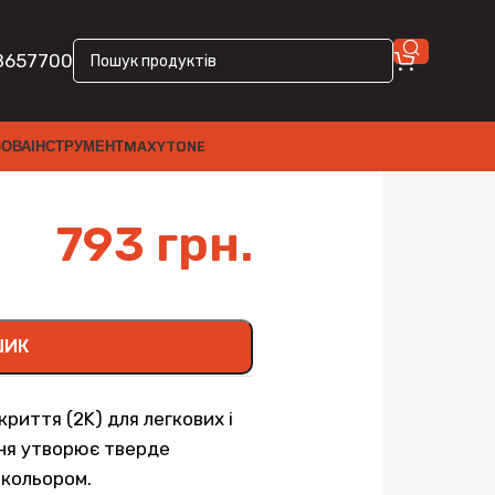
8657700
ЗОВА
ІНСТРУМЕНТ
MAXYTONE
793
грн.
ШИК
иття (2K) для легкових і
ння утворює тверде
 кольором.