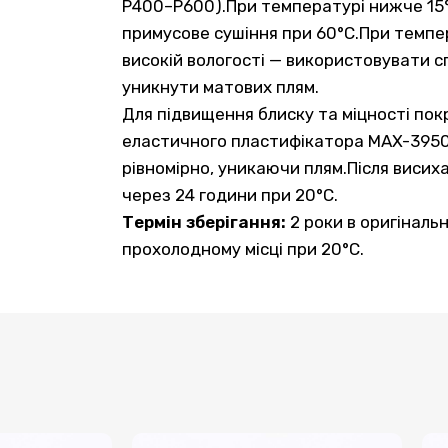
P400–P600).При температурі нижче 15
примусове сушіння при 60°C.При темпе
високій вологості — використовувати 
уникнути матових плям.
Для підвищення блиску та міцності по
еластичного пластифікатора MAX-3950
рівномірно, уникаючи плям.Після виси
через 24 години при 20°C.
Термін зберігання:
2 роки в оригінальн
прохолодному місці при 20°C.