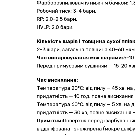
Фарборозпилювач із нижнім бачком: 1.3
Робочий тиск: 3–4 бари,
RP: 2.0–2.5 бари,
HVLP: 2.0 бари.
Кількість шарів і товщина сухої плівк
2–3 шари, загальна товщина 40–60 мкм
Час випаровування між шарами:
5–10
Перед примусовим сушінням — 15–20 хв
Час висихання:
Температура 20°C: від пилу — 45 хв, на
придатність — 10 год, повне висихання 
Температура 60°C: від пилу — 5 хв, на 
придатність — 30 хв, повне висихання —
Примітки:
Поверхня перед фарбування
відшліфована і знежирена (мокре шліфу