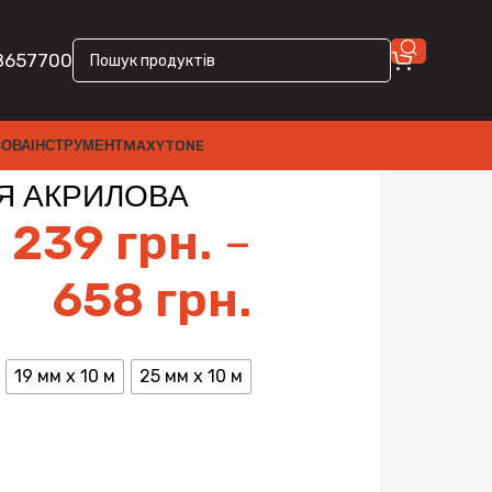
8657700
ЗОВА
ІНСТРУМЕНТ
MAXYTONE
Я АКРИЛОВА
239
грн.
–
658
грн.
19 мм x 10 м
25 мм x 10 м