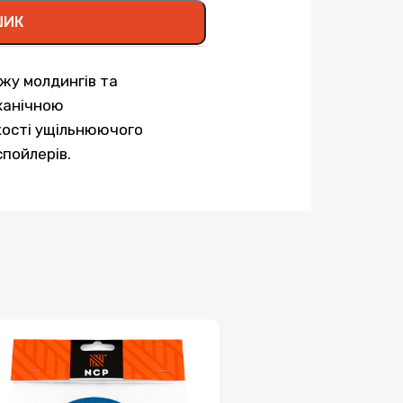
ШИК
жу молдингів та
ханічною
кості ущільнюючого
пойлерів.