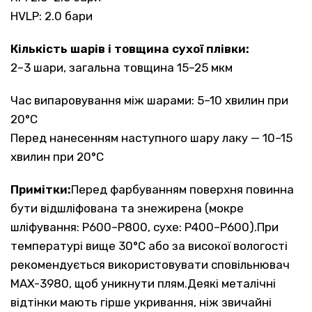
HVLP: 2.0 бари
Кількість шарів і товщина сухої плівки:
2–3 шари, загальна товщина 15–25 мкм
Час випаровування між шарами: 5–10 хвилин при
20°C
Перед нанесенням наступного шару лаку — 10–15
хвилин при 20°C
Примітки:
Перед фарбуванням поверхня повинна
бути відшліфована та знежирена (мокре
шліфування: P600–P800, сухе: P400–P600).При
температурі вище 30°C або за високої вологості
рекомендується використовувати сповільнювач
MAX-3980, щоб уникнути плям.Деякі металічні
відтінки мають гірше укривання, ніж звичайні