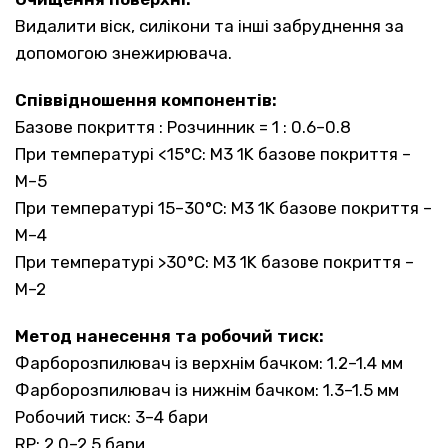
Видалити віск, силікони та інші забруднення за
допомогою знежирювача.
Співвідношення компонентів:
Базове покриття : Розчинник = 1 : 0.6–0.8
При температурі <15°C: M3 1K базове покриття –
M–5
При температурі 15–30°C: M3 1K базове покриття –
M–4
При температурі >30°C: M3 1K базове покриття –
M–2
Метод нанесення та робочий тиск:
Фарборозпилювач із верхнім бачком: 1.2–1.4 мм
Фарборозпилювач із нижнім бачком: 1.3–1.5 мм
Робочий тиск: 3–4 бари
RP: 2.0–2.5 бари