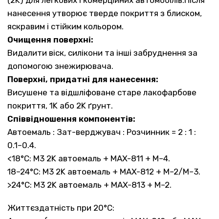
(2K) для легкових і комерційних автомобілів.Після
нанесення утворює тверде покриття з блиском,
яскравим і стійким кольором.
Очищення поверхні:
Видалити віск, силікони та інші забруднення за
допомогою знежирювача.
Поверхні, придатні для нанесення:
Висушене та відшліфоване старе лакофарбове
покриття, 1K або 2K ґрунт.
Співвідношення компонентів:
Автоемаль : Зат-верджувач : Розчинник = 2 : 1 :
0.1–0.4.
<18°C: M3 2K автоемаль + MAX-811 + M–4.
18–24°C: M3 2K автоемаль + MAX-812 + M–2/M–3.
>24°C: M3 2K автоемаль + MAX-813 + M–2.
Життєздатність при 20°C: