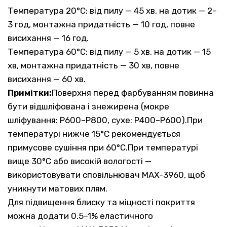
Температура 20°C: від пилу — 45 хв, на дотик — 2–
3 год, монтажна придатність — 10 год, повне
висихання — 16 год.
Температура 60°C: від пилу — 5 хв, на дотик — 15
хв, монтажна придатність — 30 хв, повне
висихання — 60 хв.
Примітки:
Поверхня перед фарбуванням повинна
бути відшліфована і знежирена (мокре
шліфування: P600–P800, сухе: P400–P600).При
температурі нижче 15°C рекомендується
примусове сушіння при 60°C.При температурі
вище 30°C або високій вологості —
використовувати сповільнювач MAX-3960, щоб
уникнути матових плям.
Для підвищення блиску та міцності покриття
можна додати 0.5–1% еластичного