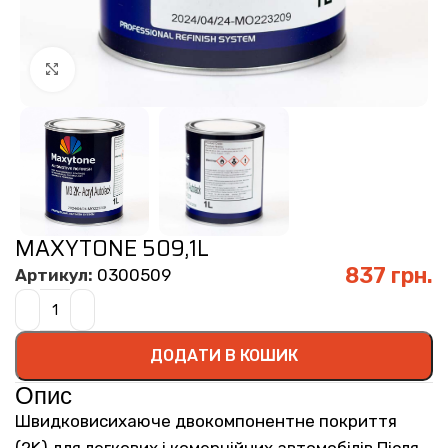
Click to enlarge
MAXYTONE 509,1L
837
грн.
Артикул:
0300509
ДОДАТИ В КОШИК
Опис
Швидковисихаюче двокомпонентне покриття