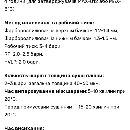
4 години (для затверджувачів MAX-812 або MAX-
813).
Метод нанесення та робочий тиск:
Фарборозпилювач із верхнім бачком: 1.2–1.4 мм,
Фарборозпилювач із нижнім бачком: 1.3–1.5 мм,
Робочий тиск: 3–4 бари,
RP: 2.0–2.5 бари,
HVLP: 2.0 бари.
Кількість шарів і товщина сухої плівки:
2–3 шари, загальна товщина 40–60 мкм.
Час випаровування між шарами:
5–10 хвилин при
20°C.
Перед примусовим сушінням — 15–20 хвилин при
20°C.
Час висихання: