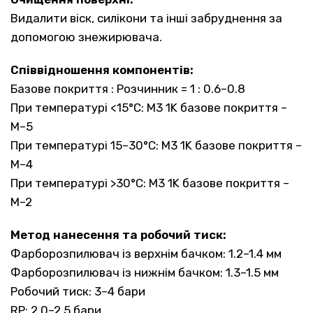
Видалити віск, силікони та інші забруднення за
допомогою знежирювача.
Співвідношення компонентів:
Базове покриття : Розчинник = 1 : 0.6–0.8
При температурі <15°C: M3 1K базове покриття –
M–5
При температурі 15–30°C: M3 1K базове покриття –
M–4
При температурі >30°C: M3 1K базове покриття –
M–2
Метод нанесення та робочий тиск:
Фарборозпилювач із верхнім бачком: 1.2–1.4 мм
Фарборозпилювач із нижнім бачком: 1.3–1.5 мм
Робочий тиск: 3–4 бари
RP: 2.0–2.5 бари