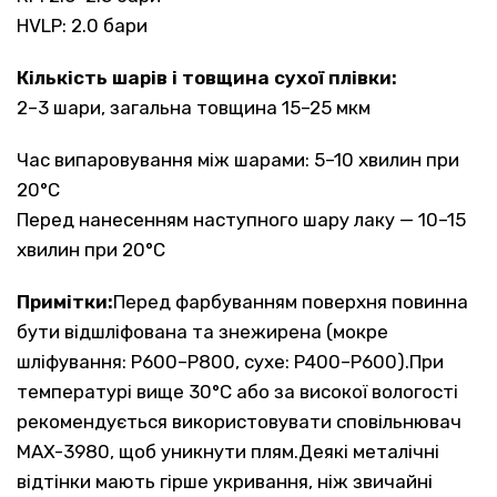
HVLP: 2.0 бари
Кількість шарів і товщина сухої плівки:
2–3 шари, загальна товщина 15–25 мкм
Час випаровування між шарами: 5–10 хвилин при
20°C
Перед нанесенням наступного шару лаку — 10–15
хвилин при 20°C
Примітки:
Перед фарбуванням поверхня повинна
бути відшліфована та знежирена (мокре
шліфування: P600–P800, сухе: P400–P600).При
температурі вище 30°C або за високої вологості
рекомендується використовувати сповільнювач
MAX-3980, щоб уникнути плям.Деякі металічні
відтінки мають гірше укривання, ніж звичайні