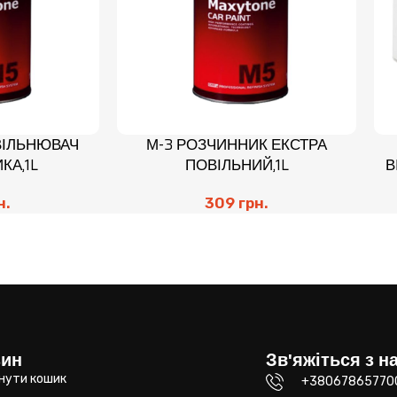
ВІЛЬНЮВАЧ
М-3 РОЗЧИННИК ЕКСТРА
КА,1L
ПОВІЛЬНИЙ,1L
В
н.
309
грн.
зин
Зв'яжіться з н
нути кошик
+38067865770