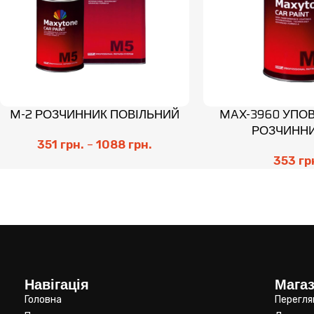
M-2 РОЗЧИННИК ПОВІЛЬНИЙ
MAX-3960 УПО
РОЗЧИННИ
351
грн.
–
1088
грн.
353
гр
Навігація
Мага
Головна
Перегля