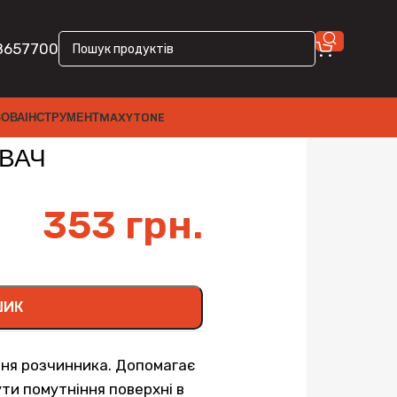
8657700
ЗОВА
ІНСТРУМЕНТ
MAXYTONE
ВАЧ
353
грн.
ШИК
ння розчинника. Допомагає
ти помутніння поверхні в