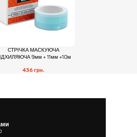
СТРІЧКА МАСКУЮЧА
ІДХИЛЯЮЧА 9мм + 11мм +10м
436
грн.
ами
0