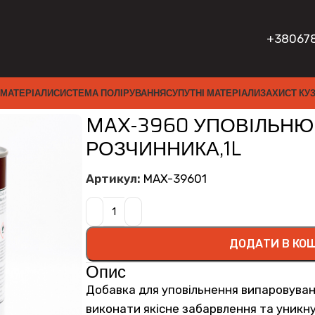
+38067
 МАТЕРІАЛИ
СИСТЕМА ПОЛІРУВАННЯ
СУПУТНІ МАТЕРІАЛИ
ЗАХИСТ КУ
ОЗЧИННИКА,1L
MAX-3960 УПОВІЛЬНЮ
РОЗЧИННИКА,1L
Артикул:
MAX-39601
ДОДАТИ В КО
Опис
Добавка для уповільнення випаровува
виконати якісне забарвлення та уникну