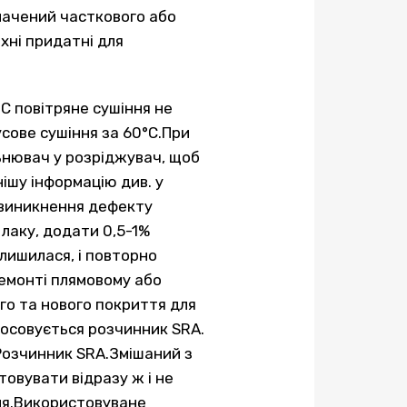
значений часткового або
хні придатні для
С повітряне сушіння не
сове сушіння за 60°С.При
ьнювач у розріджувач, щоб
ішу інформацію див. у
і виникнення дефекту
лаку, додати 0,5-1%
алишилася, і повторно
емонті плямовому або
го та нового покриття для
осовується розчинник SRA.
 Розчинник SRA.Змішаний з
овувати відразу ж і не
ня.Використовуване