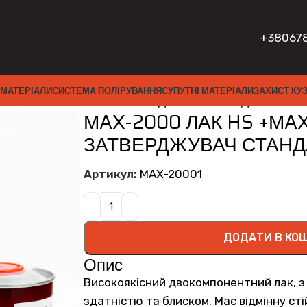
+38067
 МАТЕРІАЛИ
СИСТЕМА ПОЛІРУВАННЯ
СУПУТНІ МАТЕРІАЛИ
ЗАХИСТ КУ
 ЛАК HS +МAX-3622 ЗАТВЕРДЖУВАЧ СТАНДАРТНИЙ 1L
МAX-2000 ЛАК HS +МA
ЗАТВЕРДЖУВАЧ СТАНДА
Артикул:
MAX-20001
ДОДАТИ В КО
Опис
Високоякісний двокомпонентний лак, 
здатністю та блиском. Має відмінну ст