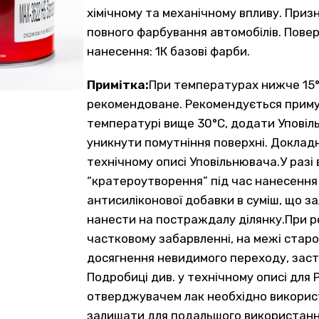
хімічному та механічному впливу. При
повного фарбування автомобілів. Повер
нанесення: 1К базові фарби.
Примітка:
При температурах нижче 15°
рекомендоване. Рекомендується приму
температурі вище 30°С, додати Уповіл
уникнути помутніння поверхні. Докладн
технічному описі Уповільнювача.У раз
“кратероутворення” під час нанесення 
антисиліконової добавки в суміш, що з
нанести на постраждалу ділянку.При р
частковому забарвленні, на межі старо
досягнення невидимого переходу, заст
Подробиці див. у технічному описі для
отверджувачем лак необхідно використ
залишати для подальшого використан