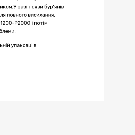
ком.У разі появи бур’янів
сля повного висихання,
1200-Р2000 і потім
блеми.
ьній упаковці в