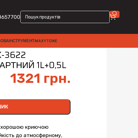
8657700
ЗОВА
ІНСТРУМЕНТ
MAXYTONE
+0,5L
X-3622
РТНИЙ 1L+0,5L
1321
грн.
ШИК
з хорошою криючою
ійкість до атмосферному,