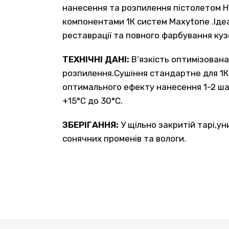
нанесення та розпилення пістолетом HV
компонентами 1К систем Maxytone .Іде
реставрації та повного фарбування куз
ТЕХНІЧНІ ДАНІ:
В’язкість оптимізован
розпилення.Сушіння стандартне для 1К
оптимального ефекту нанесення 1-2 ш
+15°C до 30°C.
ЗБЕРІГАННЯ:
У щільно закритій тарі,у
сонячних променів та вологи.