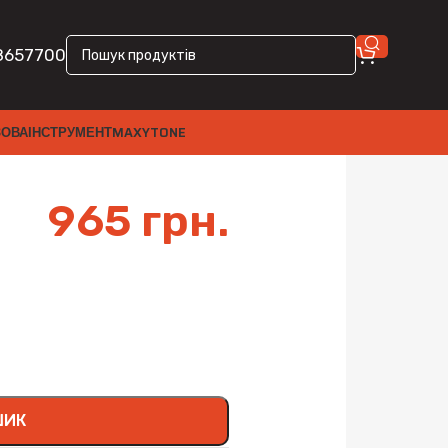
8657700
ЗОВА
ІНСТРУМЕНТ
MAXYTONE
965
грн.
ШИК