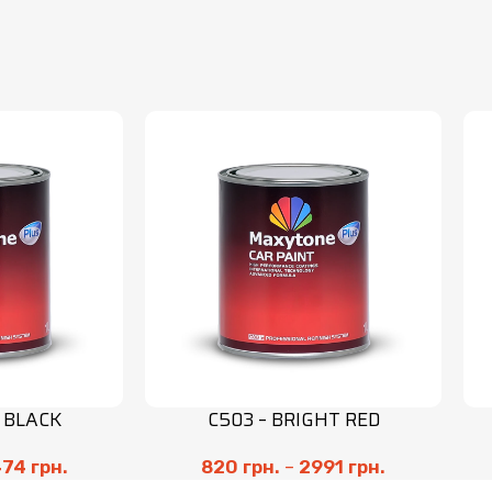
E BLACK
C503 – BRIGHT RED
474
грн.
820
грн.
–
2991
грн.