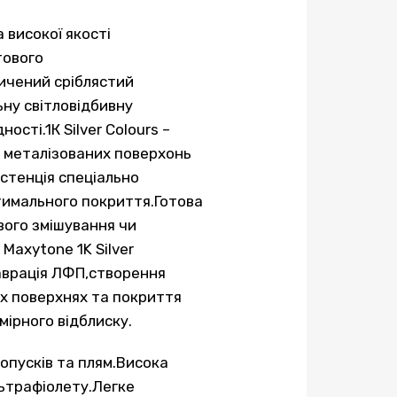
високої якості
тового
ичений сріблястий
ьну світловідбивну
ості.1К Silver Colours –
 металізованих поверхонь
истенція спеціально
тимального покриття.Готова
вого змішування чи
Maxytone 1K Silver
аврація ЛФП,створення
х поверхнях та покриття
мірного відблиску.
опусків та плям.Висока
льтрафіолету.Легке