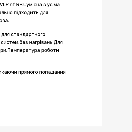
LP nf RP.Сумісна з усіма
ально підходить для
ова.
а для стандартного
 систем,без нагрівань.Для
ари.Температура роботи
никаючи прямого попадання