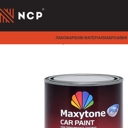
ЛАКОФАРБОВІ МАТЕРІАЛИ
АБРАЗИВНІ
Головна
MAXYTONE
Maxytone MIX
M300 – COARSE S