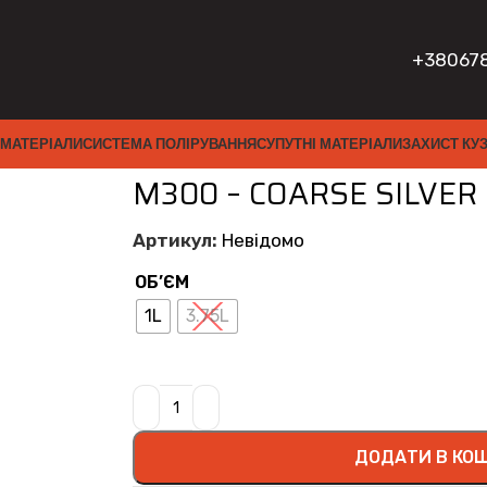
+38067
 МАТЕРІАЛИ
СИСТЕМА ПОЛІРУВАННЯ
СУПУТНІ МАТЕРІАЛИ
ЗАХИСТ КУ
ILVER
M300 – COARSE SILVER
Артикул:
Невідомо
ОБ’ЄМ
1L
3.75L
ДОДАТИ В КО