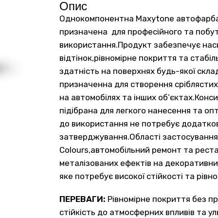
Опис
Однокомпонентна Maxytone автофарба 
призначена для професійного та побу
використання.Продукт забезпечує нас
відтінок,рівномірне покриття та стабіл
здатність на поверхнях будь-якої складн
призначенна для створення сріблястих
на автомобілях та інших об’єктах.Конс
підібрана для легкого нанесення та оп
до використання не потребує додатко
затверджування.Області застосування 
Colours,автомобільний ремонт та рест
металізованих ефектів на декоративни
яке потребує високої стійкості та рівно
ПЕРЕВАГИ:
Рівномірне покриття без пр
стійкість до атмосферних впливів та у