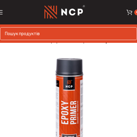
Головна
Лакофарбові матеріали
Аерозолі