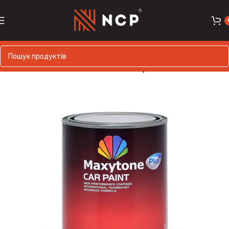
Головна
MAXYTONE
Maxytone PLUS