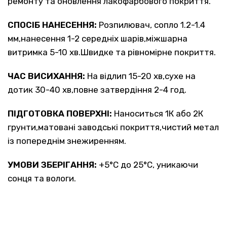
ремонту та оновлення лакофарбового покриття.
СПОСІБ НАНЕСЕННЯ:
Розпилювач, сопло 1.2-1.4
мм,нанесення 1-2 середніх шарів,міжшарна
витримка 5-10 хв.Швидке та рівномірне покриття.
ЧАС ВИСИХАННЯ:
На відлип 15-20 хв,сухе на
дотик 30-40 хв,повне затвердіння 2-4 год.
ПІДГОТОВКА ПОВЕРХНІ:
Наноситься 1К або 2К
грунти,матовані заводські покриття,чистий метал
із попереднім знежиренням.
УМОВИ ЗБЕРІГАННЯ:
+5°C до 25°C, уникаючи
сонця та вологи.