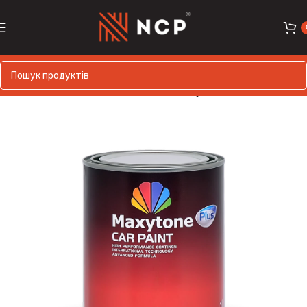
Головна
MAXYTONE
Maxytone MIX