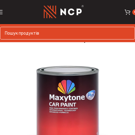
Головна
MAXYTONE
Maxytone PLUS